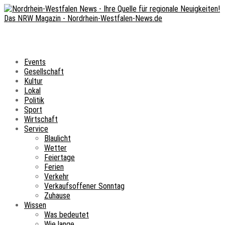
Events
Gesellschaft
Kultur
Lokal
Politik
Sport
Wirtschaft
Service
Blaulicht
Wetter
Feiertage
Ferien
Verkehr
Verkaufsoffener Sonntag
Zuhause
Wissen
Was bedeutet
Wie lange