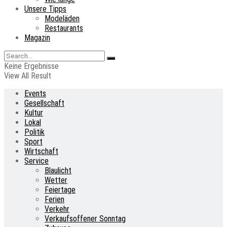
Unsere Tipps
Modeläden
Restaurants
Magazin
Keine Ergebnisse
View All Result
Events
Gesellschaft
Kultur
Lokal
Politik
Sport
Wirtschaft
Service
Blaulicht
Wetter
Feiertage
Ferien
Verkehr
Verkaufsoffener Sonntag