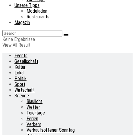
Unsere Tipps
Modeläden
Restaurants
Magazin
Keine Ergebnisse
View All Result
Events
Gesellschaft
Kultur
Lokal
Politik
Sport
Wirtschaft
Service
Blaulicht
Wetter
Feiertage
Ferien
Verkehr
Verkaufsoffener Sonntag