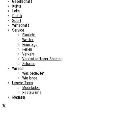
Gesellschaft
Kultur
Lokal
Politik
Sport
Wirtschaft
Service
Blaulicht
Wetter
Feiertage
Ferien
Verkehr
Verkaufsoffener Sonntag
Zuhause
Wissen
Was bedeutet
Wie lange
Unsere Tipps
Modeläden
Restaurants
Magazin