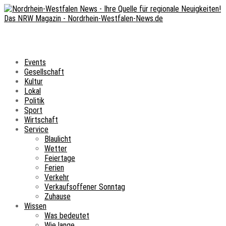
Events
Gesellschaft
Kultur
Lokal
Politik
Sport
Wirtschaft
Service
Blaulicht
Wetter
Feiertage
Ferien
Verkehr
Verkaufsoffener Sonntag
Zuhause
Wissen
Was bedeutet
Wie lange