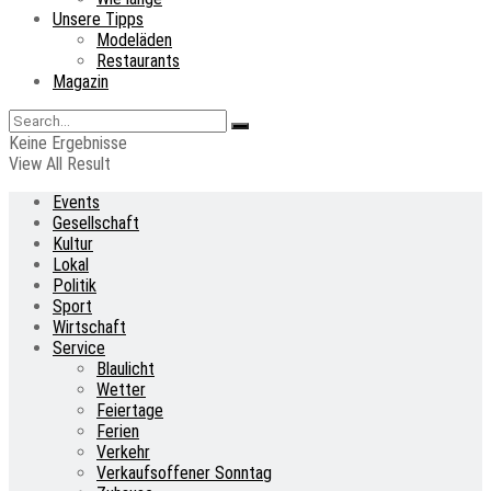
Unsere Tipps
Modeläden
Restaurants
Magazin
Keine Ergebnisse
View All Result
Events
Gesellschaft
Kultur
Lokal
Politik
Sport
Wirtschaft
Service
Blaulicht
Wetter
Feiertage
Ferien
Verkehr
Verkaufsoffener Sonntag