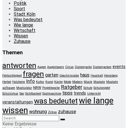
Politik
Sport
Stadt Köln
Was bedeutet
Wie lange
Wirtschaft
Wissen
Zuhause
Themen
antworten
events
Augen
Augenlasern
Circus
Damenjacke
Damenjacken
fragen
garten
haus
Fehlsichtigkeit
Geschirrspüler
Haushalt
Heinsberg
Info
Herbst
Holzheim
Kultur
Kunst
Küche
Mode
Modern
Musik
Muskeln
Muskeln
Ratgeber
NRW
aufbauen
Muskulatur
Projektwoche
Schule
Schulprojekt
tipps
trends
Schulzirkus
Seo
Sichtbarkeit
Spülmaschine
Unterricht
wie lange
was bedeutet
veranstaltungen
wissen
zuhause
wohnung
Zirkus
Keine Ergebnisse