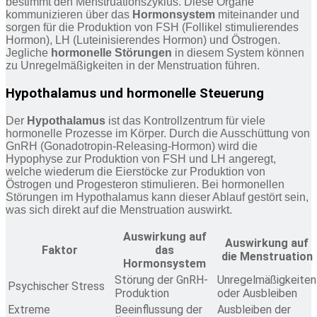
bestimmt den Menstruationszyklus. Diese Organe
kommunizieren über das
Hormonsystem
miteinander und
sorgen für die Produktion von FSH (Follikel stimulierendes
Hormon), LH (Luteinisierendes Hormon) und Östrogen.
Jegliche
hormonelle Störungen
in diesem System können
zu Unregelmäßigkeiten in der Menstruation führen.
Hypothalamus und hormonelle Steuerung
Der
Hypothalamus
ist das Kontrollzentrum für viele
hormonelle Prozesse im Körper. Durch die Ausschüttung von
GnRH (Gonadotropin-Releasing-Hormon) wird die
Hypophyse zur Produktion von FSH und LH angeregt,
welche wiederum die Eierstöcke zur Produktion von
Östrogen und Progesteron stimulieren. Bei hormonellen
Störungen im Hypothalamus kann dieser Ablauf gestört sein,
was sich direkt auf die Menstruation auswirkt.
Auswirkung auf
Auswirkung auf
Faktor
das
die Menstruation
Hormonsystem
Störung der GnRH-
Unregelmäßigkeiten
Psychischer Stress
Produktion
oder Ausbleiben
Extreme
Beeinflussung der
Ausbleiben der