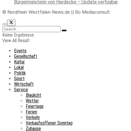
Bürgermeisterin von Herdecke – Update verfügbar
© Nordrhein-Westfalen-News.de || Bo Mediaconsult
Keine Ergebnisse
View All Result
Events
Gesellschaft
Kultur
Lokal
Politik
Sport
Wirtschaft
Service
Blaulicht
Wetter
Feiertage
Ferien
Verkehr
Verkaufsoffener Sonntag
Zuhause