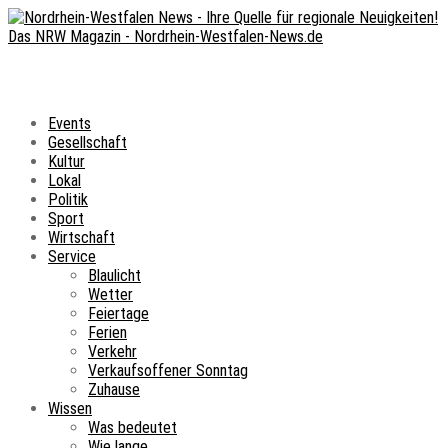
Events
Gesellschaft
Kultur
Lokal
Politik
Sport
Wirtschaft
Service
Blaulicht
Wetter
Feiertage
Ferien
Verkehr
Verkaufsoffener Sonntag
Zuhause
Wissen
Was bedeutet
Wie lange