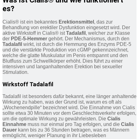
Was ist Cialis® und wie funktioniert
es?
Cialis® ist ein bekanntes
Erektionsmittel
, das zur
Behandlung von erektiler Dysfunktion eingesetzt wird. Der
aktive Wirkstoff in Cialis® ist
Tadalafil
, welcher zur Klasse
der
PDE-5-Hemmer
gehört. Der Mechanismus, durch den
Tadalafil
wirkt, ist durch die Hemmung des Enzyms PDE-5
und die verstärkte Produktion von cGMP gekennzeichnet,
welche die glatte Muskulatur im Penis entspannt und den
Blutfluss zum Schwellkörper erhöht. Dies führt zu einer
intensiven und langanhaltenden Erektion bei sexueller
Stimulation.
Wirkstoff Tadalafil
Tadalafil ist besonders dafür bekannt, eine länger anhaltende
Wirkung zu haben, was der Grund ist, warum es oft als
„Wochenendpille“ bezeichnet wird. Die Einnahme von Cialis
sollte etwa 30 Minuten vor dem Geschlechtsverkehr erfolgen,
um die optimale Wirkung zu gewährleisten. Die
Cialis
Einnahme
muss nur einmal pro Tag erfolgen, und die
Cialis
Dauer
kann bis zu 36 Stunden betragen, was es Männern
ermöglicht, weniger Planung in ihr Liebesleben