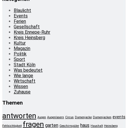
Blaulicht
Events
Ferien
Gesellschaft
Kreis Ennepe-Ruhr
Kreis Heinsberg
Kultur
Magazin
Politik
Sport
Stadt Köln
Was bedeutet
Wie lange
Wirtschaft
Wissen
Zuhause
Themen
antworten
events
Augen
Augenlasern
Circus
Damenjacke
Damenjacken
fragen
garten
haus
Fehlsichtigkeit
Geschirrspüler
Haushalt
Heinsberg