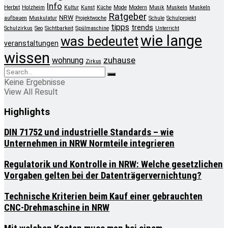
Info
Herbst
Holzheim
Kultur
Kunst
Küche
Mode
Modern
Musik
Muskeln
Muskeln
Ratgeber
NRW
aufbauen
Muskulatur
Projektwoche
Schule
Schulprojekt
tipps
trends
Schulzirkus
Seo
Sichtbarkeit
Spülmaschine
Unterricht
wie lange
was bedeutet
veranstaltungen
wissen
zuhause
wohnung
Zirkus
Keine Ergebnisse
View All Result
Highlights
DIN 71752 und industrielle Standards – wie
Unternehmen in NRW Normteile integrieren
Regulatorik und Kontrolle in NRW: Welche gesetzlichen
Vorgaben gelten bei der Datenträgervernichtung?
Technische Kriterien beim Kauf einer gebrauchten
CNC-Drehmaschine in NRW