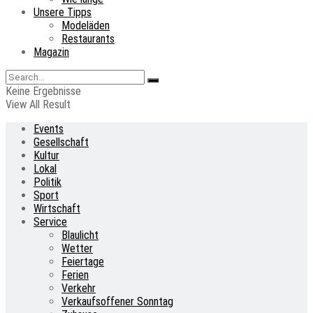
Unsere Tipps
Modeläden
Restaurants
Magazin
Keine Ergebnisse
View All Result
Events
Gesellschaft
Kultur
Lokal
Politik
Sport
Wirtschaft
Service
Blaulicht
Wetter
Feiertage
Ferien
Verkehr
Verkaufsoffener Sonntag