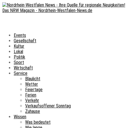
Events
Gesellschaft
Kultur
Lokal
Politik
Sport
Wirtschaft
Service
Blaulicht
Wetter
Feiertage
Ferien
Verkehr
Verkaufsoffener Sonntag
Zuhause
Wissen
Was bedeutet
Wie lange