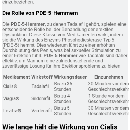
einzubeziehen.
Die Rolle von PDE-5-Hemmern
Die
PDE-5-Hemmer
, zu denen Tadalafil gehört, spielen eine
entscheidende Rolle bei der Behandlung der erektilen
Dysfunktion. Diese Klasse von Medikamenten wirkt, indem
sie die Wirkung des Enzyms Phosphodiesterase Typ 5
(PDE-5) hemmt. Dies wiederum führt zu einer erhöhten
Durchblutung des Penis, was bei sexueller Stimulation zu
einer Erektion führt.
PDE-5-Hemmer
wie Tadalafil sind daher
effektiv, um Männern eine zufriedenstellende und
zuverlässige Lösung für ihre Erektionsprobleme zu bieten.
Medikament
Wirkstoff
Wirkungsdauer
Einzunehmen
Bis zu 36
30 Minuten vor dem
Cialis®
Tadalafil
Stunden
Geschlechtsverkehr
Bis zu 4
1 Stunde vor dem
Viagra®
Sildenafil
Stunden
Geschlechtsverkehr
Bis zu 5
30 Minuten vor dem
Levitra®
Vardenafil
Stunden
Geschlechtsverkehr
Wie lange hält die Wirkung von Cialis