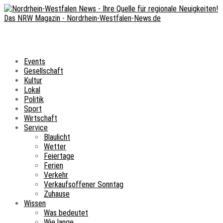
Events
Gesellschaft
Kultur
Lokal
Politik
Sport
Wirtschaft
Service
Blaulicht
Wetter
Feiertage
Ferien
Verkehr
Verkaufsoffener Sonntag
Zuhause
Wissen
Was bedeutet
Wie lange