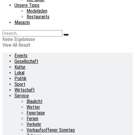
Unsere Tipps
Modeläden
Restaurants
Magazin
Keine Ergebnisse
View All Result
Events
Gesellschaft
Kultur
Lokal
Politik
Sport
Wirtschaft
Service
Blaulicht
Wetter
Feiertage
Ferien
Verkehr
Verkaufsoffener Sonntag