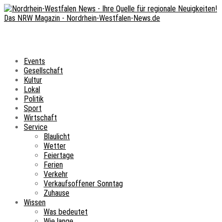
Events
Gesellschaft
Kultur
Lokal
Politik
Sport
Wirtschaft
Service
Blaulicht
Wetter
Feiertage
Ferien
Verkehr
Verkaufsoffener Sonntag
Zuhause
Wissen
Was bedeutet
Wie lange