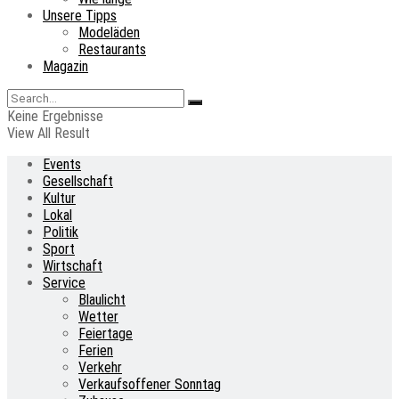
Unsere Tipps
Modeläden
Restaurants
Magazin
Keine Ergebnisse
View All Result
Events
Gesellschaft
Kultur
Lokal
Politik
Sport
Wirtschaft
Service
Blaulicht
Wetter
Feiertage
Ferien
Verkehr
Verkaufsoffener Sonntag