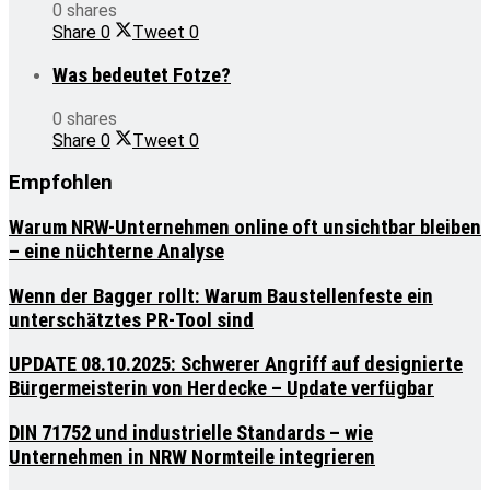
0 shares
Share
0
Tweet
0
Was bedeutet Fotze?
0 shares
Share
0
Tweet
0
Empfohlen
Warum NRW-Unternehmen online oft unsichtbar bleiben
– eine nüchterne Analyse
Wenn der Bagger rollt: Warum Baustellenfeste ein
unterschätztes PR-Tool sind
UPDATE 08.10.2025: Schwerer Angriff auf designierte
Bürgermeisterin von Herdecke – Update verfügbar
DIN 71752 und industrielle Standards – wie
Unternehmen in NRW Normteile integrieren