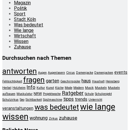
Magazin
Politik
Sport
Stadt Köln
Was bedeutet
Wie lange
Wirtschaft
Wissen
Zuhause
Durchsuchen nach Themen
antworten
events
Augen
Augenlasern
Circus
Damenjacke
Damenjacken
fragen
garten
haus
Fehlsichtigkeit
Geschirrspüler
Haushalt
Heinsberg
Info
Herbst
Holzheim
Kultur
Kunst
Küche
Mode
Modern
Musik
Muskeln
Muskeln
Ratgeber
NRW
aufbauen
Muskulatur
Projektwoche
Schule
Schulprojekt
tipps
trends
Schulzirkus
Seo
Sichtbarkeit
Spülmaschine
Unterricht
wie lange
was bedeutet
veranstaltungen
wissen
zuhause
wohnung
Zirkus