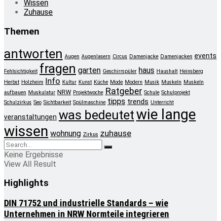
Wissen
Zuhause
Themen
antworten
events
Augen
Augenlasern
Circus
Damenjacke
Damenjacken
fragen
garten
haus
Fehlsichtigkeit
Geschirrspüler
Haushalt
Heinsberg
Info
Herbst
Holzheim
Kultur
Kunst
Küche
Mode
Modern
Musik
Muskeln
Muskeln
Ratgeber
NRW
aufbauen
Muskulatur
Projektwoche
Schule
Schulprojekt
tipps
trends
Schulzirkus
Seo
Sichtbarkeit
Spülmaschine
Unterricht
wie lange
was bedeutet
veranstaltungen
wissen
zuhause
wohnung
Zirkus
Keine Ergebnisse
View All Result
Highlights
DIN 71752 und industrielle Standards – wie
Unternehmen in NRW Normteile integrieren