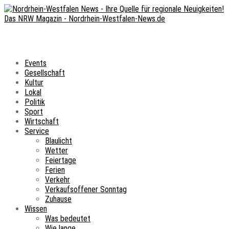
Events
Gesellschaft
Kultur
Lokal
Politik
Sport
Wirtschaft
Service
Blaulicht
Wetter
Feiertage
Ferien
Verkehr
Verkaufsoffener Sonntag
Zuhause
Wissen
Was bedeutet
Wie lange