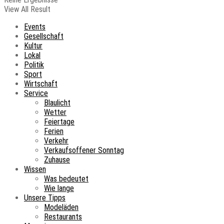
View All Result
Events
Gesellschaft
Kultur
Lokal
Politik
Sport
Wirtschaft
Service
Blaulicht
Wetter
Feiertage
Ferien
Verkehr
Verkaufsoffener Sonntag
Zuhause
Wissen
Was bedeutet
Wie lange
Unsere Tipps
Modeläden
Restaurants