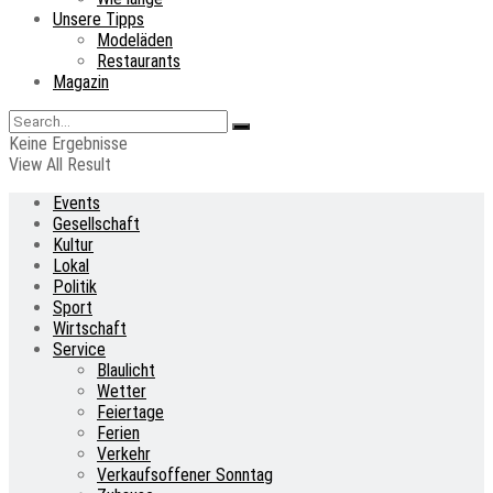
Unsere Tipps
Modeläden
Restaurants
Magazin
Keine Ergebnisse
View All Result
Events
Gesellschaft
Kultur
Lokal
Politik
Sport
Wirtschaft
Service
Blaulicht
Wetter
Feiertage
Ferien
Verkehr
Verkaufsoffener Sonntag