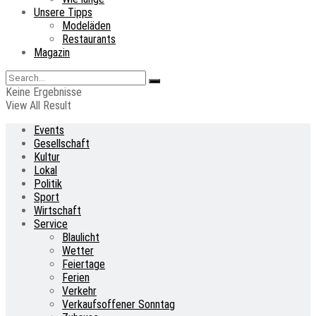
Unsere Tipps
Modeläden
Restaurants
Magazin
Keine Ergebnisse
View All Result
Events
Gesellschaft
Kultur
Lokal
Politik
Sport
Wirtschaft
Service
Blaulicht
Wetter
Feiertage
Ferien
Verkehr
Verkaufsoffener Sonntag