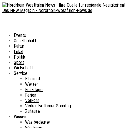
Events
Gesellschaft
Kultur
Lokal
Politik
Sport
Wirtschaft
Service
Blaulicht
Wetter
Feiertage
Ferien
Verkehr
Verkaufsoffener Sonntag
Zuhause
Wissen
Was bedeutet
Wie lange