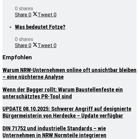
0 shares
Share
0
Tweet
0
Was bedeutet Fotze?
0 shares
Share
0
Tweet
0
Empfohlen
Warum NRW-Unternehmen online oft unsichtbar bleiben
– eine nüchterne Analyse
Wenn der Bagger rollt: Warum Baustellenfeste ein
unterschätztes PR-Tool sind
UPDATE 08.10.2025: Schwerer Angriff auf designierte
Bürgermeisterin von Herdecke – Update verfügbar
DIN 71752 und industrielle Standards – wie
Unternehmen in NRW Normteile integrieren