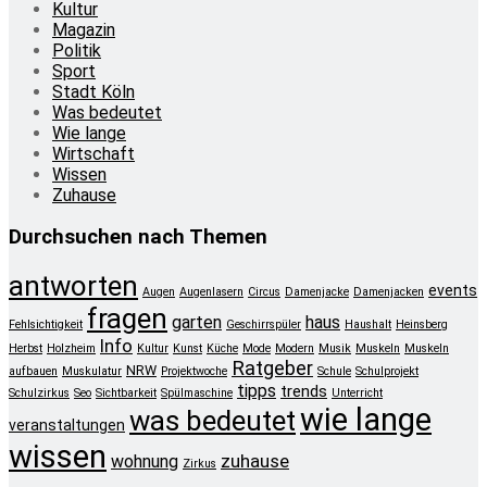
Kultur
Magazin
Politik
Sport
Stadt Köln
Was bedeutet
Wie lange
Wirtschaft
Wissen
Zuhause
Durchsuchen nach Themen
antworten
events
Augen
Augenlasern
Circus
Damenjacke
Damenjacken
fragen
garten
haus
Fehlsichtigkeit
Geschirrspüler
Haushalt
Heinsberg
Info
Herbst
Holzheim
Kultur
Kunst
Küche
Mode
Modern
Musik
Muskeln
Muskeln
Ratgeber
NRW
aufbauen
Muskulatur
Projektwoche
Schule
Schulprojekt
tipps
trends
Schulzirkus
Seo
Sichtbarkeit
Spülmaschine
Unterricht
wie lange
was bedeutet
veranstaltungen
wissen
zuhause
wohnung
Zirkus