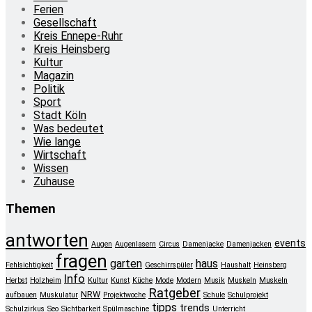
Ferien
Gesellschaft
Kreis Ennepe-Ruhr
Kreis Heinsberg
Kultur
Magazin
Politik
Sport
Stadt Köln
Was bedeutet
Wie lange
Wirtschaft
Wissen
Zuhause
Themen
antworten
events
Augen
Augenlasern
Circus
Damenjacke
Damenjacken
fragen
garten
haus
Fehlsichtigkeit
Geschirrspüler
Haushalt
Heinsberg
Info
Herbst
Holzheim
Kultur
Kunst
Küche
Mode
Modern
Musik
Muskeln
Muskeln
Ratgeber
NRW
aufbauen
Muskulatur
Projektwoche
Schule
Schulprojekt
tipps
trends
Schulzirkus
Seo
Sichtbarkeit
Spülmaschine
Unterricht