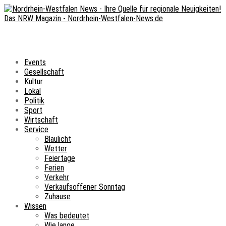
Events
Gesellschaft
Kultur
Lokal
Politik
Sport
Wirtschaft
Service
Blaulicht
Wetter
Feiertage
Ferien
Verkehr
Verkaufsoffener Sonntag
Zuhause
Wissen
Was bedeutet
Wie lange