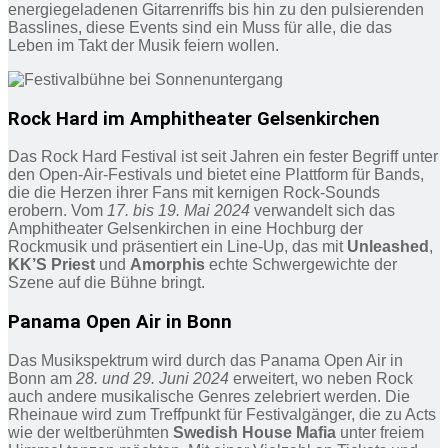
energiegeladenen Gitarrenriffs bis hin zu den pulsierenden
Basslines, diese Events sind ein Muss für alle, die das
Leben im Takt der Musik feiern wollen.
Rock Hard im Amphitheater Gelsenkirchen
Das Rock Hard Festival ist seit Jahren ein fester Begriff unter
den Open-Air-Festivals und bietet eine Plattform für Bands,
die die Herzen ihrer Fans mit kernigen Rock-Sounds
erobern. Vom
17. bis 19. Mai 2024
verwandelt sich das
Amphitheater Gelsenkirchen in eine Hochburg der
Rockmusik und präsentiert ein Line-Up, das mit
Unleashed
,
KK’S Priest
und
Amorphis
echte Schwergewichte der
Szene auf die Bühne bringt.
Panama Open Air in Bonn
Das Musikspektrum wird durch das Panama Open Air in
Bonn am
28. und 29. Juni 2024
erweitert, wo neben Rock
auch andere musikalische Genres zelebriert werden. Die
Rheinaue wird zum Treffpunkt für Festivalgänger, die zu Acts
wie der weltberühmten
Swedish House Mafia
unter freiem