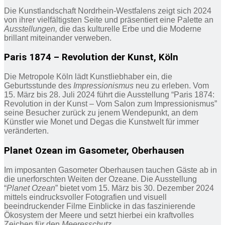
Die Kunstlandschaft Nordrhein-Westfalens zeigt sich 2024
von ihrer vielfältigsten Seite und präsentiert eine Palette an
Ausstellungen,
die das kulturelle Erbe und die Moderne
brillant miteinander verweben.
Paris 1874 – Revolution der Kunst, Köln
Die Metropole Köln lädt Kunstliebhaber ein, die
Geburtsstunde des
Impressionismus
neu zu erleben. Vom
15. März bis 28. Juli 2024 führt die Ausstellung “Paris 1874:
Revolution in der Kunst – Vom Salon zum Impressionismus”
seine Besucher zurück zu jenem Wendepunkt, an dem
Künstler wie Monet und Degas die Kunstwelt für immer
veränderten.
Planet Ozean im Gasometer, Oberhausen
Im imposanten Gasometer Oberhausen tauchen Gäste ab in
die unerforschten Weiten der Ozeane. Die Ausstellung
“
Planet Ozean
” bietet vom 15. März bis 30. Dezember 2024
mittels eindrucksvoller Fotografien und visuell
beeindruckender Filme Einblicke in das faszinierende
Ökosystem der Meere und setzt hierbei ein kraftvolles
Zeichen für den
Meeresschutz
.