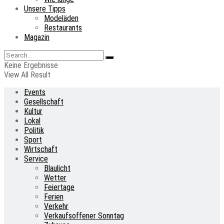
Unsere Tipps
Modeläden
Restaurants
Magazin
Keine Ergebnisse
View All Result
Events
Gesellschaft
Kultur
Lokal
Politik
Sport
Wirtschaft
Service
Blaulicht
Wetter
Feiertage
Ferien
Verkehr
Verkaufsoffener Sonntag