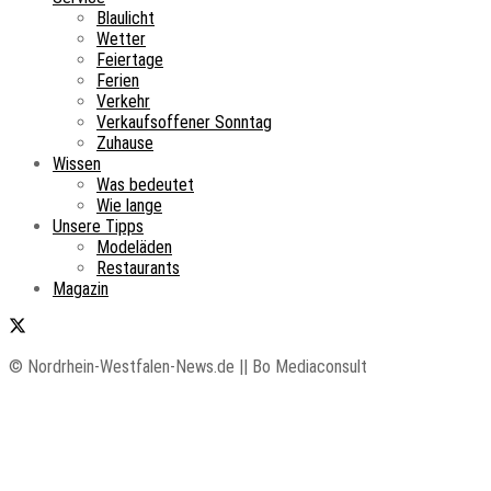
Blaulicht
Wetter
Feiertage
Ferien
Verkehr
Verkaufsoffener Sonntag
Zuhause
Wissen
Was bedeutet
Wie lange
Unsere Tipps
Modeläden
Restaurants
Magazin
© Nordrhein-Westfalen-News.de || Bo Mediaconsult