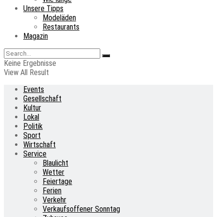
Unsere Tipps
Modeläden
Restaurants
Magazin
Keine Ergebnisse
View All Result
Events
Gesellschaft
Kultur
Lokal
Politik
Sport
Wirtschaft
Service
Blaulicht
Wetter
Feiertage
Ferien
Verkehr
Verkaufsoffener Sonntag