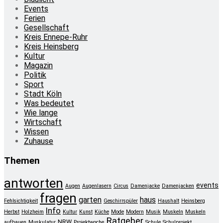
Events
Ferien
Gesellschaft
Kreis Ennepe-Ruhr
Kreis Heinsberg
Kultur
Magazin
Politik
Sport
Stadt Köln
Was bedeutet
Wie lange
Wirtschaft
Wissen
Zuhause
Themen
antworten
events
Augen
Augenlasern
Circus
Damenjacke
Damenjacken
fragen
garten
haus
Fehlsichtigkeit
Geschirrspüler
Haushalt
Heinsberg
Info
Herbst
Holzheim
Kultur
Kunst
Küche
Mode
Modern
Musik
Muskeln
Muskeln
Ratgeber
NRW
aufbauen
Muskulatur
Projektwoche
Schule
Schulprojekt