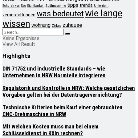
tipps
trends
Schulzirkus
Seo
Sichtbarkeit
Spülmaschine
Unterricht
wie lange
was bedeutet
veranstaltungen
wissen
zuhause
wohnung
Zirkus
Keine Ergebnisse
View All Result
Highlights
DIN 71752 und industrielle Standards – wie
Unternehmen in NRW Normteile integrieren
Regulatorik und Kontrolle in NRW: Welche gesetzlichen
Vorgaben gelten bei der Datenträgervernichtung?
Technische Kriterien beim Kauf einer gebrauchten
CNC-Drehmaschine in NRW
Mit welchen Kosten muss man bei einem
Schlüsseldienst in Köln rechnen?