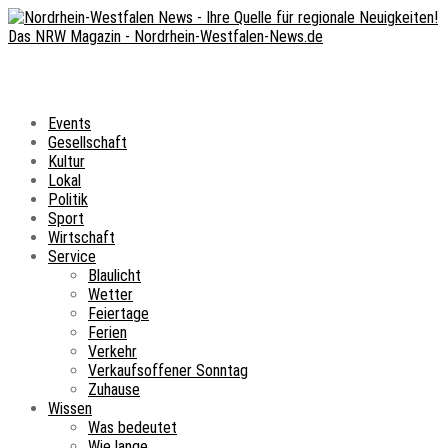
Events
Gesellschaft
Kultur
Lokal
Politik
Sport
Wirtschaft
Service
Blaulicht
Wetter
Feiertage
Ferien
Verkehr
Verkaufsoffener Sonntag
Zuhause
Wissen
Was bedeutet
Wie lange