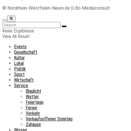
© Nordrhein-Westfalen-News.de || Bo Mediaconsult
Keine Ergebnisse
View All Result
Events
Gesellschaft
Kultur
Lokal
Politik
Sport
Wirtschaft
Service
Blaulicht
Wetter
Feiertage
Ferien
Verkehr
Verkaufsoffener Sonntag
Zuhause
Wissen