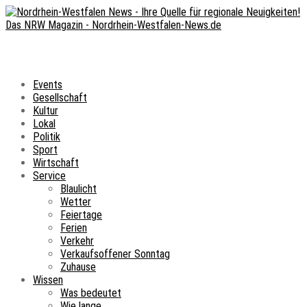
Events
Gesellschaft
Kultur
Lokal
Politik
Sport
Wirtschaft
Service
Blaulicht
Wetter
Feiertage
Ferien
Verkehr
Verkaufsoffener Sonntag
Zuhause
Wissen
Was bedeutet
Wie lange