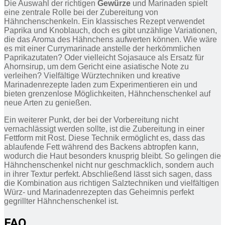
Die Auswahl der richtigen
Gewürze
und Marinaden spielt
eine zentrale Rolle bei der Zubereitung von
Hähnchenschenkeln. Ein klassisches Rezept verwendet
Paprika und Knoblauch, doch es gibt unzählige Variationen,
die das Aroma des Hähnchens aufwerten können. Wie wäre
es mit einer Currymarinade anstelle der herkömmlichen
Paprikazutaten? Oder vielleicht Sojasauce als Ersatz für
Ahornsirup, um dem Gericht eine asiatische Note zu
verleihen? Vielfältige Würztechniken und kreative
Marinadenrezepte laden zum Experimentieren ein und
bieten grenzenlose Möglichkeiten, Hähnchenschenkel auf
neue Arten zu genießen.
Ein weiterer Punkt, der bei der Vorbereitung nicht
vernachlässigt werden sollte, ist die Zubereitung in einer
Fettform mit Rost. Diese Technik ermöglicht es, dass das
ablaufende Fett während des Backens abtropfen kann,
wodurch die Haut besonders knusprig bleibt. So gelingen die
Hähnchenschenkel nicht nur geschmacklich, sondern auch
in ihrer Textur perfekt. Abschließend lässt sich sagen, dass
die Kombination aus richtigen Salztechniken und vielfältigen
Würz- und Marinadenrezepten das Geheimnis perfekt
gegrillter Hähnchenschenkel ist.
FAQ