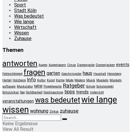
Sport
Stadt Köln
Was bedeutet
Wie lange
Wirtschaft
Wissen
Zuhause
Themen
antworten
events
Augen
Augenlasern
Circus
Damenjacke
Damenjacken
fragen
garten
haus
Fehlsichtigkeit
Geschirrspüler
Haushalt
Heinsberg
Info
Herbst
Holzheim
Kultur
Kunst
Küche
Mode
Modern
Musik
Muskeln
Muskeln
Ratgeber
NRW
aufbauen
Muskulatur
Projektwoche
Schule
Schulprojekt
tipps
trends
Schulzirkus
Seo
Sichtbarkeit
Spülmaschine
Unterricht
wie lange
was bedeutet
veranstaltungen
wissen
zuhause
wohnung
Zirkus
Keine Ergebnisse
View All Result