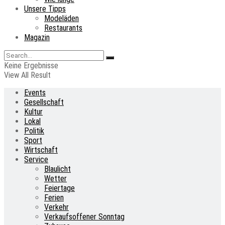
Unsere Tipps
Modeläden
Restaurants
Magazin
Keine Ergebnisse
View All Result
Events
Gesellschaft
Kultur
Lokal
Politik
Sport
Wirtschaft
Service
Blaulicht
Wetter
Feiertage
Ferien
Verkehr
Verkaufsoffener Sonntag