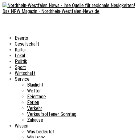
Events
Gesellschaft
Kultur
Lokal
Politik
Sport
Wirtschaft
Service
Blaulicht
Wetter
Feiertage
Ferien
Verkehr
Verkaufsoffener Sonntag
Zuhause
Wissen
Was bedeutet
Wie lange