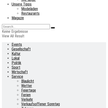
Unsere Tipps
Modeläden
Restaurants
Magazin
Keine Ergebnisse
View All Result
Events
Gesellschaft
Kultur
Lokal
Politik
Sport
Wirtschaft
Service
Blaulicht
Wetter
Feiertage
Ferien
Verkehr
Verkaufsoffener Sonntag