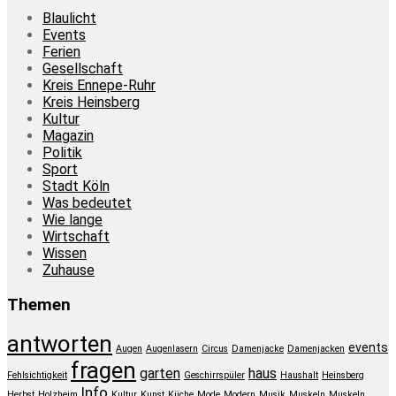
Blaulicht
Events
Ferien
Gesellschaft
Kreis Ennepe-Ruhr
Kreis Heinsberg
Kultur
Magazin
Politik
Sport
Stadt Köln
Was bedeutet
Wie lange
Wirtschaft
Wissen
Zuhause
Themen
antworten
events
Augen
Augenlasern
Circus
Damenjacke
Damenjacken
fragen
garten
haus
Fehlsichtigkeit
Geschirrspüler
Haushalt
Heinsberg
Info
Herbst
Holzheim
Kultur
Kunst
Küche
Mode
Modern
Musik
Muskeln
Muskeln