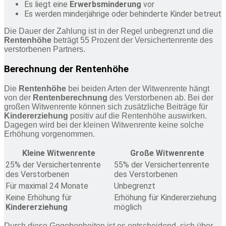
Es liegt eine
Erwerbsminderung
vor
Es werden minderjährige oder behinderte Kinder betreut
Die Dauer der Zahlung ist in der Regel unbegrenzt und die
Rentenhöhe
beträgt 55 Prozent der Versichertenrente des
verstorbenen Partners.
Berechnung der Rentenhöhe
Die
Rentenhöhe
bei beiden Arten der Witwenrente hängt
von der
Rentenberechnung
des Verstorbenen ab. Bei der
großen Witwenrente können sich zusätzliche Beiträge für
Kindererziehung
positiv auf die Rentenhöhe auswirken.
Dagegen wird bei der kleinen Witwenrente keine solche
Erhöhung vorgenommen.
Kleine Witwenrente
Große Witwenrente
25% der Versichertenrente
55% der Versichertenrente
des Verstorbenen
des Verstorbenen
Für maximal 24 Monate
Unbegrenzt
Keine Erhöhung für
Erhöhung für Kindererziehung
Kindererziehung
möglich
Durch diese Gegebenheiten ist es entscheidend, sich über