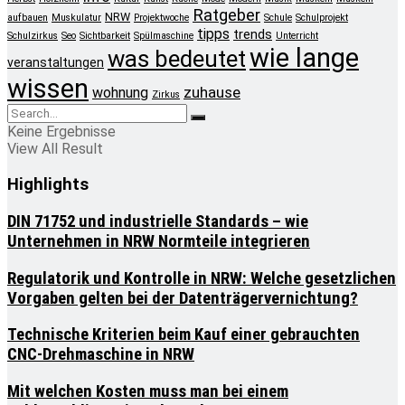
Ratgeber
NRW
aufbauen
Muskulatur
Projektwoche
Schule
Schulprojekt
tipps
trends
Schulzirkus
Seo
Sichtbarkeit
Spülmaschine
Unterricht
wie lange
was bedeutet
veranstaltungen
wissen
zuhause
wohnung
Zirkus
Keine Ergebnisse
View All Result
Highlights
DIN 71752 und industrielle Standards – wie
Unternehmen in NRW Normteile integrieren
Regulatorik und Kontrolle in NRW: Welche gesetzlichen
Vorgaben gelten bei der Datenträgervernichtung?
Technische Kriterien beim Kauf einer gebrauchten
CNC-Drehmaschine in NRW
Mit welchen Kosten muss man bei einem