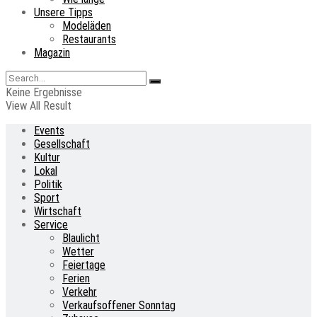
Unsere Tipps
Modeläden
Restaurants
Magazin
Keine Ergebnisse
View All Result
Events
Gesellschaft
Kultur
Lokal
Politik
Sport
Wirtschaft
Service
Blaulicht
Wetter
Feiertage
Ferien
Verkehr
Verkaufsoffener Sonntag