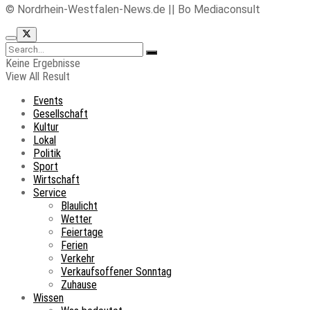
© Nordrhein-Westfalen-News.de || Bo Mediaconsult
Keine Ergebnisse
View All Result
Events
Gesellschaft
Kultur
Lokal
Politik
Sport
Wirtschaft
Service
Blaulicht
Wetter
Feiertage
Ferien
Verkehr
Verkaufsoffener Sonntag
Zuhause
Wissen