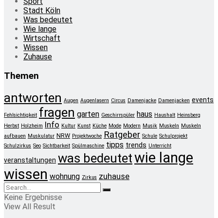
Sport
Stadt Köln
Was bedeutet
Wie lange
Wirtschaft
Wissen
Zuhause
Themen
antworten
events
Augen
Augenlasern
Circus
Damenjacke
Damenjacken
fragen
garten
haus
Fehlsichtigkeit
Geschirrspüler
Haushalt
Heinsberg
Info
Herbst
Holzheim
Kultur
Kunst
Küche
Mode
Modern
Musik
Muskeln
Muskeln
Ratgeber
NRW
aufbauen
Muskulatur
Projektwoche
Schule
Schulprojekt
tipps
trends
Schulzirkus
Seo
Sichtbarkeit
Spülmaschine
Unterricht
wie lange
was bedeutet
veranstaltungen
wissen
zuhause
wohnung
Zirkus
Keine Ergebnisse
View All Result