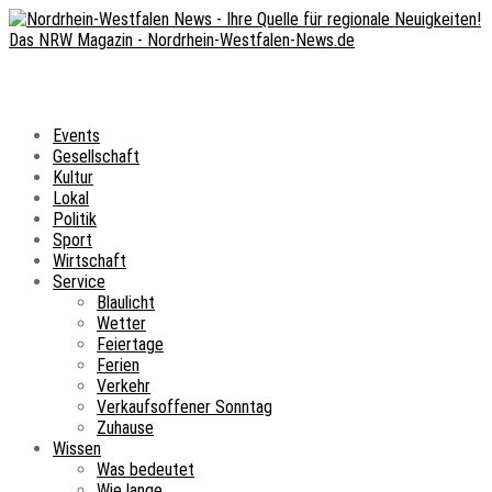
Events
Gesellschaft
Kultur
Lokal
Politik
Sport
Wirtschaft
Service
Blaulicht
Wetter
Feiertage
Ferien
Verkehr
Verkaufsoffener Sonntag
Zuhause
Wissen
Was bedeutet
Wie lange