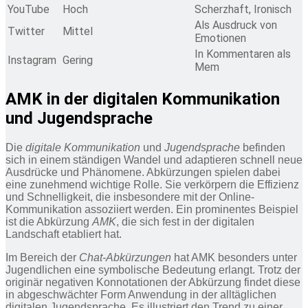
YouTube
Hoch
Scherzhaft, Ironisch
Als Ausdruck von
Twitter
Mittel
Emotionen
In Kommentaren als
Instagram
Gering
Mem
AMK in der digitalen Kommunikation
und Jugendsprache
Die
digitale Kommunikation
und
Jugendsprache
befinden
sich in einem ständigen Wandel und adaptieren schnell neue
Ausdrücke und Phänomene. Abkürzungen spielen dabei
eine zunehmend wichtige Rolle. Sie verkörpern die Effizienz
und Schnelligkeit, die insbesondere mit der Online-
Kommunikation assoziiert werden. Ein prominentes Beispiel
ist die Abkürzung
AMK
, die sich fest in der digitalen
Landschaft etabliert hat.
Im Bereich der
Chat-Abkürzungen
hat AMK besonders unter
Jugendlichen eine symbolische Bedeutung erlangt. Trotz der
originär negativen Konnotationen der Abkürzung findet diese
in abgeschwächter Form Anwendung in der alltäglichen
digitalen Jugendsprache. Es illustriert den Trend zu einer