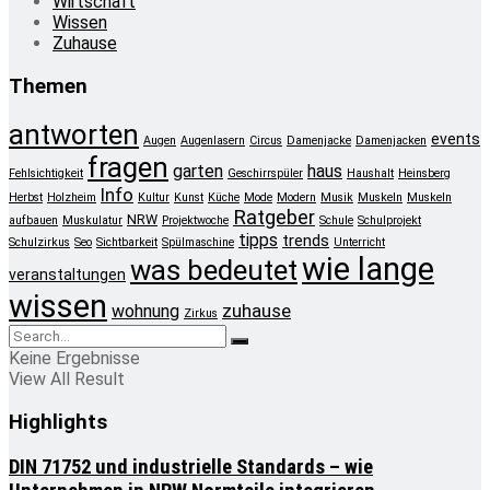
Wirtschaft
Wissen
Zuhause
Themen
antworten
events
Augen
Augenlasern
Circus
Damenjacke
Damenjacken
fragen
garten
haus
Fehlsichtigkeit
Geschirrspüler
Haushalt
Heinsberg
Info
Herbst
Holzheim
Kultur
Kunst
Küche
Mode
Modern
Musik
Muskeln
Muskeln
Ratgeber
NRW
aufbauen
Muskulatur
Projektwoche
Schule
Schulprojekt
tipps
trends
Schulzirkus
Seo
Sichtbarkeit
Spülmaschine
Unterricht
wie lange
was bedeutet
veranstaltungen
wissen
zuhause
wohnung
Zirkus
Keine Ergebnisse
View All Result
Highlights
DIN 71752 und industrielle Standards – wie