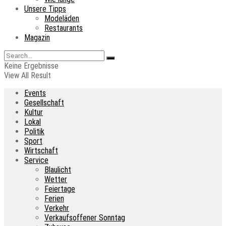
Unsere Tipps
Modeläden
Restaurants
Magazin
Keine Ergebnisse
View All Result
Events
Gesellschaft
Kultur
Lokal
Politik
Sport
Wirtschaft
Service
Blaulicht
Wetter
Feiertage
Ferien
Verkehr
Verkaufsoffener Sonntag