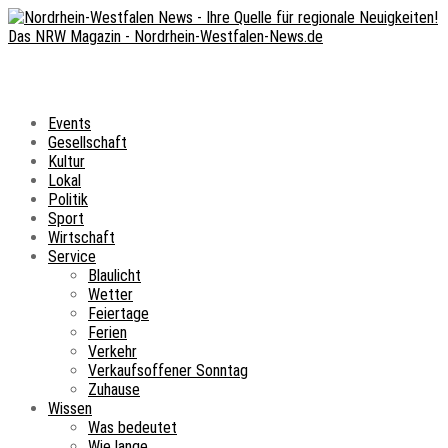
Events
Gesellschaft
Kultur
Lokal
Politik
Sport
Wirtschaft
Service
Blaulicht
Wetter
Feiertage
Ferien
Verkehr
Verkaufsoffener Sonntag
Zuhause
Wissen
Was bedeutet
Wie lange