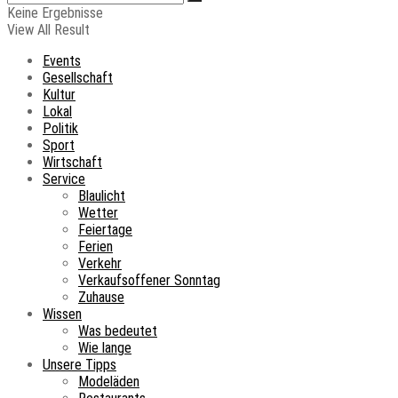
Keine Ergebnisse
View All Result
Events
Gesellschaft
Kultur
Lokal
Politik
Sport
Wirtschaft
Service
Blaulicht
Wetter
Feiertage
Ferien
Verkehr
Verkaufsoffener Sonntag
Zuhause
Wissen
Was bedeutet
Wie lange
Unsere Tipps
Modeläden