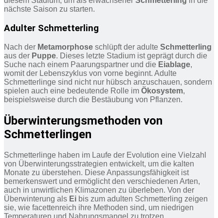
diesem Stadium, um als erwachsener
Schmetterling
in die
nächste Saison zu starten.
Adulter Schmetterling
Nach der
Metamorphose
schlüpft der adulte
Schmetterling
aus der
Puppe
. Dieses letzte Stadium ist geprägt durch die
Suche nach einem Paarungspartner und die
Eiablage
,
womit der Lebenszyklus von vorne beginnt. Adulte
Schmetterlinge sind nicht nur hübsch anzuschauen, sondern
spielen auch eine bedeutende Rolle im
Ökosystem
,
beispielsweise durch die Bestäubung von Pflanzen.
Überwinterungsmethoden von
Schmetterlingen
Schmetterlinge haben im Laufe der Evolution eine Vielzahl
von Überwinterungsstrategien entwickelt, um die kalten
Monate zu überstehen. Diese Anpassungsfähigkeit ist
bemerkenswert und ermöglicht den verschiedenen Arten,
auch in unwirtlichen Klimazonen zu überleben. Von der
Überwinterung als
Ei
bis zum adulten Schmetterling zeigen
sie, wie facettenreich ihre Methoden sind, um niedrigen
Temperaturen und Nahrungsmangel zu trotzen.