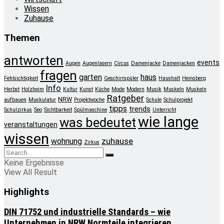
Wissen
Zuhause
Themen
antworten
events
Augen
Augenlasern
Circus
Damenjacke
Damenjacken
fragen
garten
haus
Fehlsichtigkeit
Geschirrspüler
Haushalt
Heinsberg
Info
Herbst
Holzheim
Kultur
Kunst
Küche
Mode
Modern
Musik
Muskeln
Muskeln
Ratgeber
NRW
aufbauen
Muskulatur
Projektwoche
Schule
Schulprojekt
tipps
trends
Schulzirkus
Seo
Sichtbarkeit
Spülmaschine
Unterricht
wie lange
was bedeutet
veranstaltungen
wissen
zuhause
wohnung
Zirkus
Keine Ergebnisse
View All Result
Highlights
DIN 71752 und industrielle Standards – wie
Unternehmen in NRW Normteile integrieren