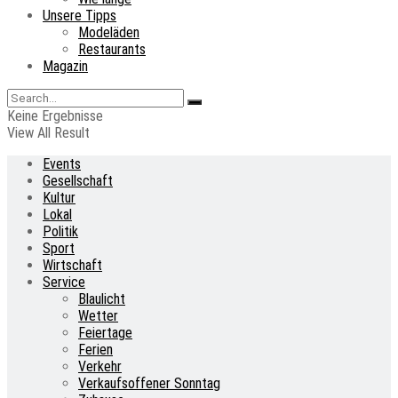
Unsere Tipps
Modeläden
Restaurants
Magazin
Keine Ergebnisse
View All Result
Events
Gesellschaft
Kultur
Lokal
Politik
Sport
Wirtschaft
Service
Blaulicht
Wetter
Feiertage
Ferien
Verkehr
Verkaufsoffener Sonntag