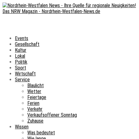
Events
Gesellschaft
Kultur
Lokal
Politik
Sport
Wirtschaft
Service
Blaulicht
Wetter
Feiertage
Ferien
Verkehr
Verkaufsoffener Sonntag
Zuhause
Wissen
Was bedeutet
Wie lange