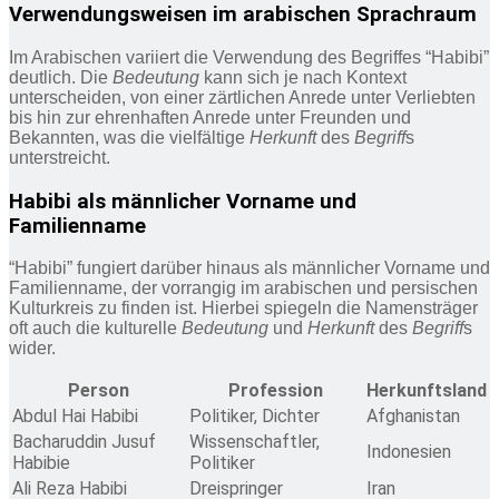
Verwendungsweisen im arabischen Sprachraum
Im Arabischen variiert die Verwendung des Begriffes “Habibi”
deutlich. Die
Bedeutung
kann sich je nach Kontext
unterscheiden, von einer zärtlichen Anrede unter Verliebten
bis hin zur ehrenhaften Anrede unter Freunden und
Bekannten, was die vielfältige
Herkunft
des
Begriff
s
unterstreicht.
Habibi als männlicher Vorname und
Familienname
“Habibi” fungiert darüber hinaus als männlicher Vorname und
Familienname, der vorrangig im arabischen und persischen
Kulturkreis zu finden ist. Hierbei spiegeln die Namensträger
oft auch die kulturelle
Bedeutung
und
Herkunft
des
Begriff
s
wider.
Person
Profession
Herkunftsland
Abdul Hai Habibi
Politiker, Dichter
Afghanistan
Bacharuddin Jusuf
Wissenschaftler,
Indonesien
Habibie
Politiker
Ali Reza Habibi
Dreispringer
Iran