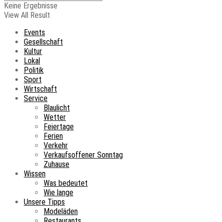
Keine Ergebnisse
View All Result
Events
Gesellschaft
Kultur
Lokal
Politik
Sport
Wirtschaft
Service
Blaulicht
Wetter
Feiertage
Ferien
Verkehr
Verkaufsoffener Sonntag
Zuhause
Wissen
Was bedeutet
Wie lange
Unsere Tipps
Modeläden
Restaurants