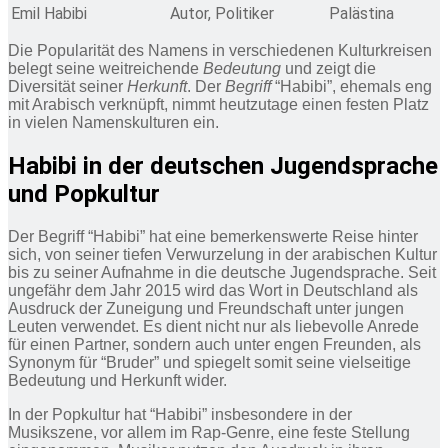
Emil Habibi
Autor, Politiker
Palästina
Die Popularität des Namens in verschiedenen Kulturkreisen
belegt seine weitreichende
Bedeutung
und zeigt die
Diversität seiner
Herkunft
. Der
Begriff
“Habibi”, ehemals eng
mit Arabisch verknüpft, nimmt heutzutage einen festen Platz
in vielen Namenskulturen ein.
Habibi in der deutschen Jugendsprache
und Popkultur
Der Begriff “Habibi” hat eine bemerkenswerte Reise hinter
sich, von seiner tiefen Verwurzelung in der arabischen Kultur
bis zu seiner Aufnahme in die deutsche Jugendsprache. Seit
ungefähr dem Jahr 2015 wird das Wort in Deutschland als
Ausdruck der Zuneigung und Freundschaft unter jungen
Leuten verwendet. Es dient nicht nur als liebevolle Anrede
für einen Partner, sondern auch unter engen Freunden, als
Synonym für “Bruder” und spiegelt somit seine vielseitige
Bedeutung und Herkunft wider.
In der Popkultur hat “Habibi” insbesondere in der
Musikszene, vor allem im Rap-Genre, eine feste Stellung