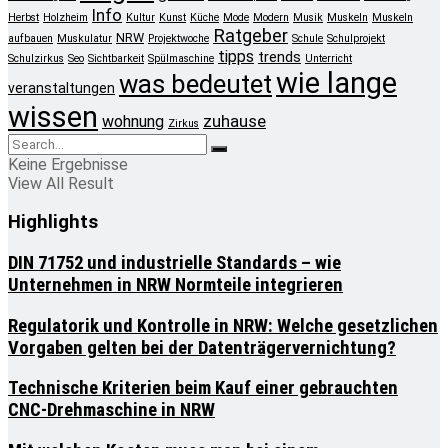
Info
Herbst
Holzheim
Kultur
Kunst
Küche
Mode
Modern
Musik
Muskeln
Muskeln
Ratgeber
NRW
aufbauen
Muskulatur
Projektwoche
Schule
Schulprojekt
tipps
trends
Schulzirkus
Seo
Sichtbarkeit
Spülmaschine
Unterricht
wie lange
was bedeutet
veranstaltungen
wissen
zuhause
wohnung
Zirkus
Keine Ergebnisse
View All Result
Highlights
DIN 71752 und industrielle Standards – wie
Unternehmen in NRW Normteile integrieren
Regulatorik und Kontrolle in NRW: Welche gesetzlichen
Vorgaben gelten bei der Datenträgervernichtung?
Technische Kriterien beim Kauf einer gebrauchten
CNC-Drehmaschine in NRW