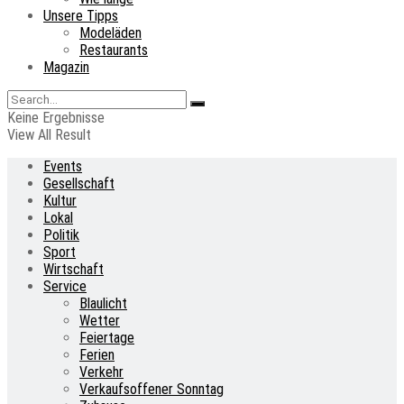
Unsere Tipps
Modeläden
Restaurants
Magazin
Keine Ergebnisse
View All Result
Events
Gesellschaft
Kultur
Lokal
Politik
Sport
Wirtschaft
Service
Blaulicht
Wetter
Feiertage
Ferien
Verkehr
Verkaufsoffener Sonntag