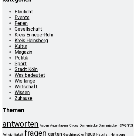
Blaulicht
Events
Ferien
Gesellschaft
Kreis Ennepe-Ruhr
Kreis Heinsberg
Kultur
Magazin
Politik
Sport
Stadt Köln
Was bedeutet
Wie lange
Wirtschaft
Wissen
Zuhause
Themen
antworten
events
Augen
Augenlasern
Circus
Damenjacke
Damenjacken
fragen
garten
haus
Fehlsichtigkeit
Geschirrspüler
Haushalt
Heinsberg