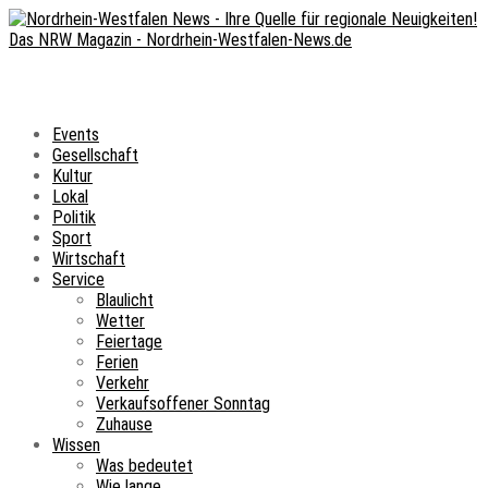
Events
Gesellschaft
Kultur
Lokal
Politik
Sport
Wirtschaft
Service
Blaulicht
Wetter
Feiertage
Ferien
Verkehr
Verkaufsoffener Sonntag
Zuhause
Wissen
Was bedeutet
Wie lange