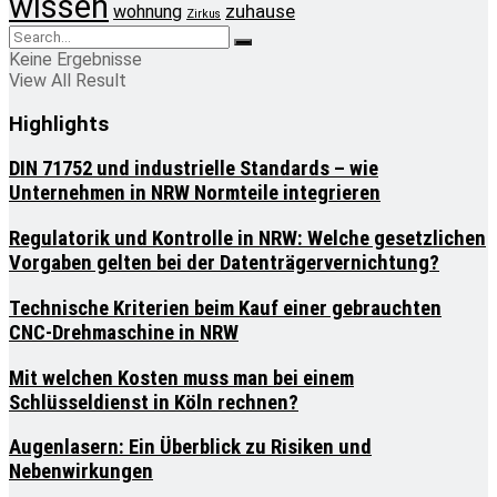
wissen
zuhause
wohnung
Zirkus
Keine Ergebnisse
View All Result
Highlights
DIN 71752 und industrielle Standards – wie
Unternehmen in NRW Normteile integrieren
Regulatorik und Kontrolle in NRW: Welche gesetzlichen
Vorgaben gelten bei der Datenträgervernichtung?
Technische Kriterien beim Kauf einer gebrauchten
CNC-Drehmaschine in NRW
Mit welchen Kosten muss man bei einem
Schlüsseldienst in Köln rechnen?
Augenlasern: Ein Überblick zu Risiken und
Nebenwirkungen