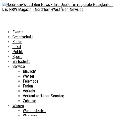
Events
Gesellschaft
Kultur
Lokal
Politik
Sport
Wirtschaft
Service
Blaulicht
Wetter
Feiertage
Ferien
Verkehr
Verkaufsoffener Sonntag
Zuhause
Wissen
Was bedeutet
Wie lange