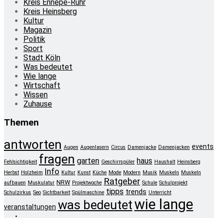
Kreis Ennepe-Ruhr
Kreis Heinsberg
Kultur
Magazin
Politik
Sport
Stadt Köln
Was bedeutet
Wie lange
Wirtschaft
Wissen
Zuhause
Themen
antworten
events
Augen
Augenlasern
Circus
Damenjacke
Damenjacken
fragen
garten
haus
Fehlsichtigkeit
Geschirrspüler
Haushalt
Heinsberg
Info
Herbst
Holzheim
Kultur
Kunst
Küche
Mode
Modern
Musik
Muskeln
Muskeln
Ratgeber
NRW
aufbauen
Muskulatur
Projektwoche
Schule
Schulprojekt
tipps
trends
Schulzirkus
Seo
Sichtbarkeit
Spülmaschine
Unterricht
wie lange
was bedeutet
veranstaltungen