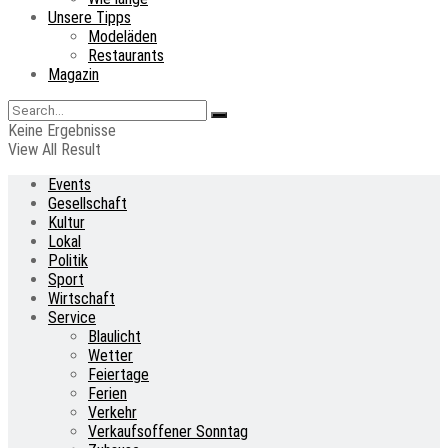
Unsere Tipps
Modeläden
Restaurants
Magazin
Keine Ergebnisse
View All Result
Events
Gesellschaft
Kultur
Lokal
Politik
Sport
Wirtschaft
Service
Blaulicht
Wetter
Feiertage
Ferien
Verkehr
Verkaufsoffener Sonntag