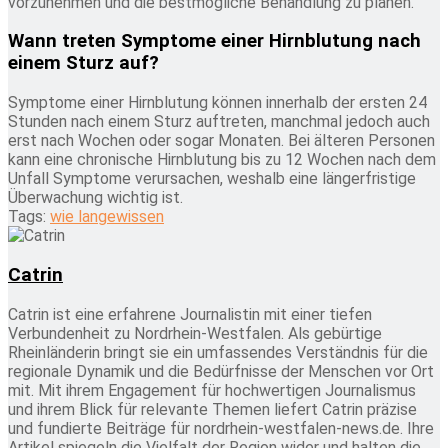
vorzunehmen und die bestmögliche Behandlung zu planen.
Wann treten Symptome einer Hirnblutung nach
einem Sturz auf?
Symptome einer Hirnblutung können innerhalb der ersten 24
Stunden nach einem Sturz auftreten, manchmal jedoch auch
erst nach Wochen oder sogar Monaten. Bei älteren Personen
kann eine chronische Hirnblutung bis zu 12 Wochen nach dem
Unfall Symptome verursachen, weshalb eine längerfristige
Überwachung wichtig ist.
Tags:
wie lange
wissen
Catrin
Catrin ist eine erfahrene Journalistin mit einer tiefen
Verbundenheit zu Nordrhein-Westfalen. Als gebürtige
Rheinländerin bringt sie ein umfassendes Verständnis für die
regionale Dynamik und die Bedürfnisse der Menschen vor Ort
mit. Mit ihrem Engagement für hochwertigen Journalismus
und ihrem Blick für relevante Themen liefert Catrin präzise
und fundierte Beiträge für nordrhein-westfalen-news.de. Ihre
Artikel spiegeln die Vielfalt der Region wider und halten die